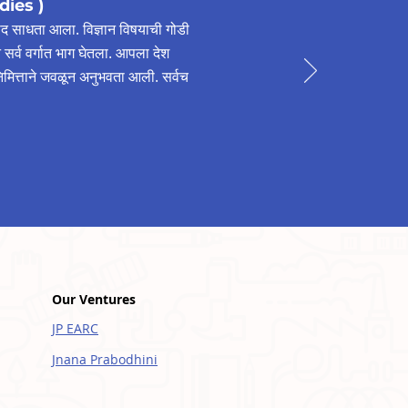
dies
)
 संवाद साधता आला. विज्ञान विषयाची गोडी
डीने सर्व वर्गात भाग घेतला. आपला देश
यानिमित्ताने जवळून अनुभवता आली. सर्वच
Our Ventures
JP EARC
Jnana Prabodhini