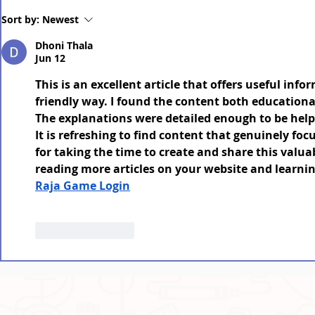
Assam: The Spirit of Bihu
Assam: M
Sort by:
Newest
Written i
Dhoni Thala
Jun 12
This is an excellent article that offers useful inf
friendly way. I found the content both educational
The explanations were detailed enough to be helpf
It is refreshing to find content that genuinely fo
for taking the time to create and share this valuab
reading more articles on your website and learnin
Raja Game Login
Like
Reply