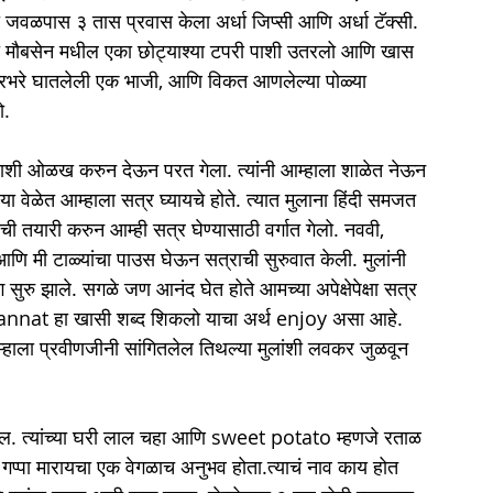
ी जवळपास ३ तास प्रवास केला अर्धा जिप्सी आणि अर्धा टॅक्सी. 
्ही मौबसेन मधील एका छोट्याश्या टपरी पाशी उतरलो आणि खास 
हरभरे घातलेली एक भाजी, आणि विकत आणलेल्या पोळ्या 
.

णसाशी ओळख करुन देऊन परत गेला. त्यांनी आम्हाला शाळेत नेऊन 
 वेळेत आम्हाला सत्र घ्यायचे होते. त्यात मुलाना हिंदी समजत 
ची तयारी करुन आम्ही सत्र घेण्यासाठी वर्गात गेलो. नववी, 
णि मी टाळ्यांचा पाउस घेऊन सत्राची सुरुवात केली. मुलांनी 
सुरु झाले. सगळे जण आनंद घेत होते आमच्या अपेक्षेपेक्षा सत्र 
tannat हा खासी शब्द शिकलो याचा अर्थ enjoy असा आहे. 
म्हाला प्रवीणजीनी सांगितलेल तिथल्या मुलांशी लवकर जुळवून 
वल. त्यांच्या घरी लाल चहा आणि sweet potato म्हणजे रताळ 
न गप्पा मारायचा एक वेगळाच अनुभव होता.त्याचं नाव काय होत 