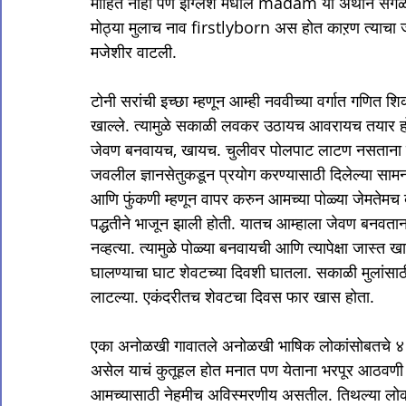
माहित नाही पण इंग्लिश मधील madam या अर्थाने सगळे त्
मोठ्या मुलाच नाव firstlyborn अस होत काऱण त्याचा जन्म
मजेशीर वाटली.

टोनी सरांची इच्छा म्हणून आम्ही नववीच्या वर्गात गणि
खाल्ले. त्यामुळे सकाळी लवकर उठायच आवरायच तयार
जेवण बनवायच, खायच. चुलीवर पोलपाट लाटण नसताना स्व
जवलील ज्ञानसेतुकडून प्रयोग करण्यासाठी दिलेल्या सा
आणि फुंकणी म्हणून वापर करुन आमच्या पोळ्या जेमतेमच 
पद्धतीने भाजून झाली होती. यातच आम्हाला जेवण बनवताना
नव्हत्या. त्यामुळे पोळ्या बनवायची आणि त्यापेक्षा जास्त 
घालण्याचा घाट शेवटच्या दिवशी घातला. सकाळी मुलांसाठ
लाटल्या. एकंदरीतच शेवटचा दिवस फार खास होता.

एका अनोळखी गावातले अनोळखी भाषिक लोकांसोबतचे ४ पूर
असेल याचं कुतूहल होत मनात पण येताना भरपूर आठवणी
आमच्यासाठी नेहमीच अविस्मरणीय असतील. तिथल्या लोकां