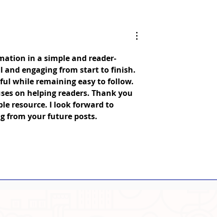
emories
Assam: Bringing Scien
n Autographs
to Life
ormation in a simple and reader-
 and engaging from start to finish. 
ul while remaining easy to follow. 
cuses on helping readers. Thank you 
le resource. I look forward to 
g from your future posts.