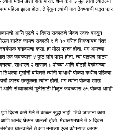
यांना मदाम अशी हाक मारत. शेम्बोकना ३ मूल होती त्यातल्या 
 पहिला झाला होता. ते ऐकून त्यांची नाव ठेवण्याची पद्धत फार 
त शिकवायचो आणि पुढचे २ दिवस सकाळचे जेवण स्वतः बनवून 
 होऊन शाळेत जायच सकाळी ९ ते १० गणित शिकवायच नंतर 
यंपाक बनावयचा कसा, हा मोठा प्रश्न होता. मग आमच्या 
मनात एक जवळपास ४ फुट लांब पाइप होता. त्या पाइपच लाटण 
बनल्या. साधारण २ तासात ८ पोळ्या आणि बोटही वेगवेगळ्या 
 तिथल्या मुलांनी बघितले त्यांनी याआधी पोळ्या कधीच पहिल्या 
खायची फ़ारच उत्सुकता त्यांना होती. मग त्यांना पोळ्या खाऊ 
ी आणि संध्याकाळी मुलींसाठी मिळून जवळपास ७५ पोळ्या आम्ही 
्ण दिवस कसे गेले ते कळल सुद्धा नाही. तिथे जाताना काय 
 आणि आनंद घेऊन चाललो होतो. मेघालयमधले ते ४ दिवस 
सोबत घालवलेले ते क्षण मनाच्या एका कोपऱ्यात कायम 