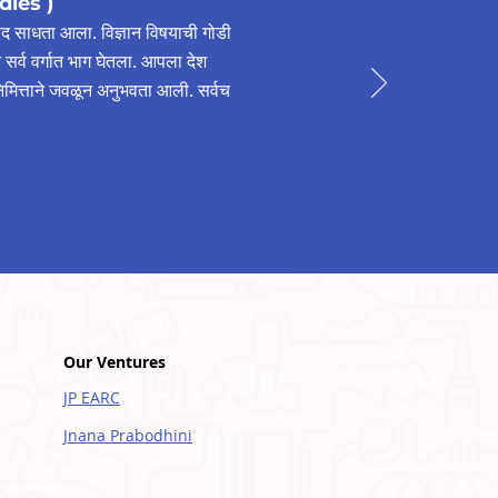
dies
)
 संवाद साधता आला. विज्ञान विषयाची गोडी
डीने सर्व वर्गात भाग घेतला. आपला देश
यानिमित्ताने जवळून अनुभवता आली. सर्वच
Our Ventures
JP EARC
Jnana Prabodhini