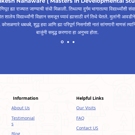
ikesh Nanaware ( Masters in Developmental Stu
िपूर ह्या राज्यात जाण्याची संधी मिळाली. तिथल्या दुर्गम भागातल्या विद्यार्थ्यांशी
भाषेत शालेय विद्यार्थ्यांनी विज्ञान समजून घ्यावं ह्यासाठी वर्ग तिथे घेतले. मुलांनी आव
गर, कोसळणारे धबधबे, शुद्ध हवा आणि ह्या परिपूर्ण निसर्गाशी नातं सांगणारी माणसं त्
बाजुंनी समृद्ध करणारा हा अनुभव होता.
Information
Helpful Links
About Us
Our Visits
Testimonial
FAQ
s
Contact US
Blog